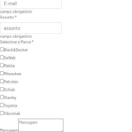
campo obrigatório
Assunto
*
campo obrigatório
Selecione a Marca
*
Black&Decker
DeWalt
Makita
Milwaukee
Petrotec
Schulz
Stanley
Toyama
Vibromak
Mensagem